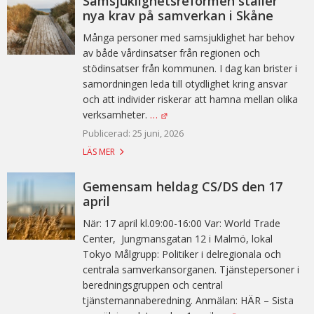
Samsjuklighetsreformen ställer
nya krav på samverkan i Skåne
Många personer med samsjuklighet har behov
av både vårdinsatser från regionen och
stödinsatser från kommunen. I dag kan brister i
samordningen leda till otydlighet kring ansvar
och att individer riskerar att hamna mellan olika
verksamheter.
…
Publicerad: 25 juni, 2026
LÄS MER
Gemensam heldag CS/DS den 17
april
När: 17 april kl.09:00-16:00 Var: World Trade
Center, Jungmansgatan 12 i Malmö, lokal
Tokyo Målgrupp: Politiker i delregionala och
centrala samverkansorganen. Tjänstepersoner i
beredningsgruppen och central
tjänstemannaberedning. Anmälan: HÄR – Sista