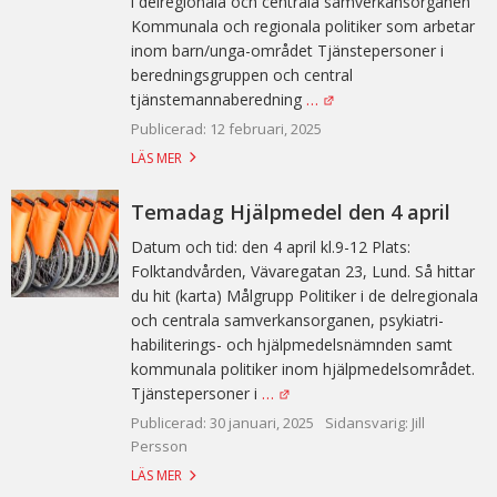
i delregionala och centrala samverkansorganen
Kommunala och regionala politiker som arbetar
inom barn/unga-området Tjänstepersoner i
beredningsgruppen och central
tjänstemannaberedning
…
Publicerad: 12 februari, 2025
LÄS MER
Temadag Hjälpmedel den 4 april
Datum och tid: den 4 april kl.9-12 Plats:
Folktandvården, Vävaregatan 23, Lund. Så hittar
du hit (karta) Målgrupp Politiker i de delregionala
och centrala samverkansorganen, psykiatri-
habiliterings- och hjälpmedelsnämnden samt
kommunala politiker inom hjälpmedelsområdet.
Tjänstepersoner i
…
Publicerad: 30 januari, 2025
Sidansvarig: Jill
Persson
LÄS MER