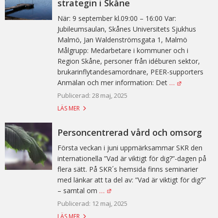
strategin i Skåne
När: 9 september kl.09:00 – 16:00 Var:
Jubileumsaulan, Skånes Universitets Sjukhus
Malmö, Jan Waldenströmsgata 1, Malmö
Målgrupp: Medarbetare i kommuner och i
Region Skåne, personer från idéburen sektor,
brukarinflytandesamordnare, PEER-supporters
Anmälan och mer information: Det
…
Publicerad: 28 maj, 2025
LÄS MER
Personcentrerad vård och omsorg
Första veckan i juni uppmärksammar SKR den
internationella ”Vad är viktigt för dig?”-dagen på
flera sätt. På SKR´s hemsida finns seminarier
med länkar att ta del av: ”Vad är viktigt för dig?”
– samtal om
…
Publicerad: 12 maj, 2025
LÄS MER