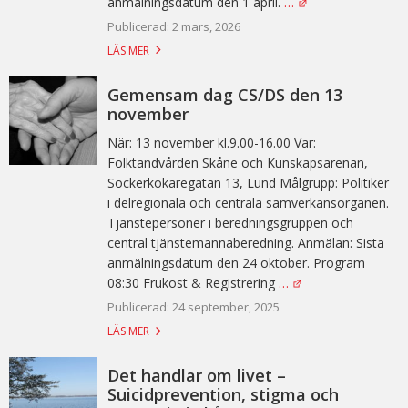
anmälningsdatum den 1 april.
…
Publicerad: 2 mars, 2026
LÄS MER
Gemensam dag CS/DS den 13
november
När: 13 november kl.9.00-16.00 Var:
Folktandvården Skåne och Kunskapsarenan,
Sockerkokaregatan 13, Lund Målgrupp: Politiker
i delregionala och centrala samverkansorganen.
Tjänstepersoner i beredningsgruppen och
central tjänstemannaberedning. Anmälan: Sista
anmälningsdatum den 24 oktober. Program
08:30 Frukost & Registrering
…
Publicerad: 24 september, 2025
LÄS MER
Det handlar om livet –
Suicidprevention, stigma och