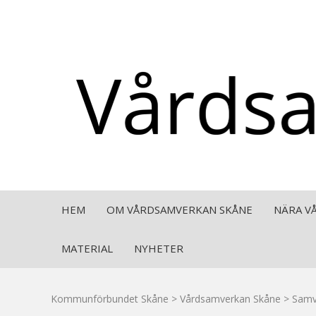
Hoppa
HEM
OM VÅRDSAMVERKAN SKÅNE
NÄRA V
till
innehåll
MATERIAL
NYHETER
Kommunförbundet Skåne
>
Vårdsamverkan Skåne
>
Samv